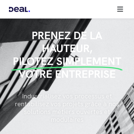
PRENEZ DE LA
HAUTEUR,
PILOTEZ SIMPLEMENT
VOTRE ENTREPRISE
Industrialisez vos processus et
rentabilisez vos projets grâce à nos
solutions métiers ouvertes et
modulaires