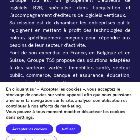
Groupe TSS est un groupement d’éditeurs de
logiciels B2B, spécialisé dans l’acquisition et
l’accompagnement d’éditeurs de logiciels verticaux.
Sa mission est de dynamiser les entreprises qui le
rejoignent en mettant à profit des technologies de
pointe, spécifiquement conçues pour répondre aux
besoins de leur secteur d’activité.
Fort de son expertise en France, en Belgique et en
Suisse, Groupe TSS propose des solutions adaptées
à des secteurs variés : immobilier, santé, secteur
public, commerce, banque et assurance, éducation,
cybersécurité et marketing.
En cliquant sur « Accepter les cookies », vous acceptez le
stockage de cookies sur votre appareil afin que nous puissions
améliorer la navigation sur le site, analyser son utilisation et
contribuer à nos efforts de marketing.
Vous pouvez à tous moment modifier désactiver les cookies
dans
settings
.
Tous droits réservés © DEAL SOFTWARE 2026
Accepter les cookies
Refuser
Mentions légales
Politique de confidentialité & cookies