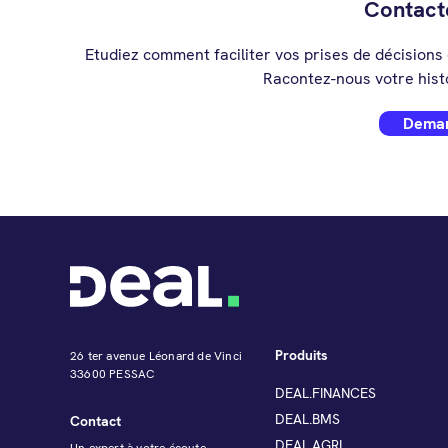
Contact
Etudiez comment faciliter vos prises de décisions
Racontez-nous votre hist
Deman
Produits
26 ter avenue Léonard de Vinci
33600 PESSAC
DEAL.FINANCES
DEAL.BMS
Contact
DEAL.AGRI
Un expert à votre écoute