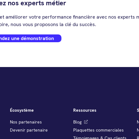
ez nos experts métier
 et améliorer votre performance financière avec nos experts m
oire, nous vous proposons la clé du succès.
dez une démonstration
Écosystème
Ressources
S
Nos partenaires
Blog
N
Devenir partenaire
Plaquettes commerciales
Témoignages & Cas clients