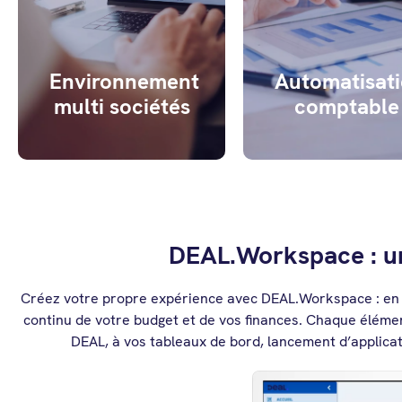
multi exercices, multi
automatisant vo
devises, multilingue et
processus
multi plans comptables.
comptables.
Environnement
Automatisat
multi sociétés
comptable
DEAL.Workspace : un
Créez votre propre expérience avec DEAL.Workspace : en un
continu de votre budget et de vos finances. Chaque éléme
DEAL, à vos tableaux de bord, lancement d’applica