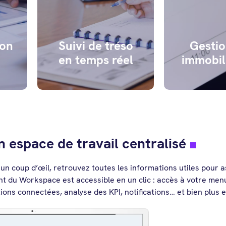
d'investiss
s
trésorerie pour la
prise en 
bonne santé de votre
optimis
entreprise.
comptable e
ion
Suivi de tréso
Gestio
de l'a
en temps réel
immobil
 espace de travail centralisé
 coup d’œil, retrouvez toutes les informations utiles pour a
nt du Workspace est accessible en un clic : accès à votre men
tions connectées
, analyse des KPI, notifications… et bien plus