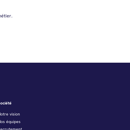
étier.
ociété
otre vision
Nos équipes
Recrutement