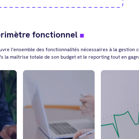
érimètre fonctionnel
vre l’ensemble des fonctionnalités nécessaires à la gestion 
s la maîtrise totale de son budget et le reporting tout en gag
Suivez cha
investis
s
Gestion automatisée
grâce à un
des règlements,
intégr
rapprochements
paramétrab
bancaires en un clic,...
dema
n
optimisez vos flux de