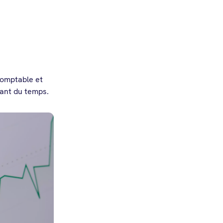
comptable et
nant du temps.
cun de vos
sements
 workflow
é et
le, de la
nde