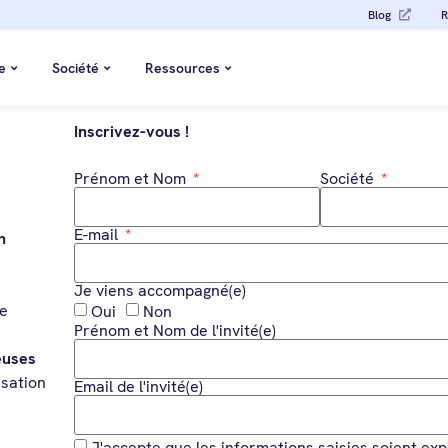
Blog
R
e
Société
Ressources
Inscrivez-vous !
Prénom et Nom
Société
E-mail
n
Je viens accompagné(e)
re
Oui
Non
Prénom et Nom de l'invité(e)
euses
isation
Email de l'invité(e)
J'accepte que les informations saisies soient exp